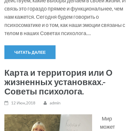
действуем, какие выборы делаем в своей жизни. И
связь это гораздо прямее и функциональнее, чем
нам кажется. Сегодня будем говорить о
психосоматике и о том, как наши эмоции связаны с
телом в наших Советах психолога....
ЧИТАТЬ ДАЛЕЕ
Карта и территория или О
жизненных установках.-
Советы психолога.
12 Июн,2018
admin
Мир
может