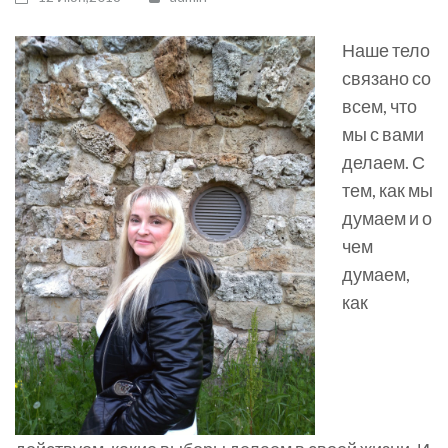
Наше тело
связано со
всем, что
мы с вами
делаем. С
тем, как мы
думаем и о
чем
думаем,
как