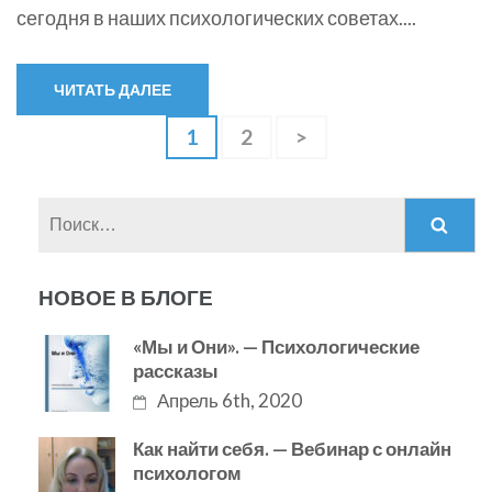
сегодня в наших психологических советах....
ЧИТАТЬ ДАЛЕЕ
Навигация
Page
1
Page
2
>
по
записям
Найти:
НОВОЕ В БЛОГЕ
«Мы и Они». — Психологические
рассказы
Апрель 6th, 2020
Как найти себя. — Вебинар с онлайн
психологом