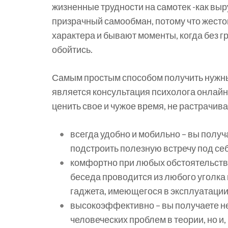
жизненные трудности на самотек -как выру
призрачный самообман, потому что жесто
характера и бывают моменты, когда без 
обойтись.
Самым простым способом получить нужн
является консультация психолога онлайн.
ценить свое и чужое время, не растрачи
всегда удобно и мобильно – вы полу
подстроить полезную встречу под се
комфортно при любых обстоятельства
беседа проводится из любого уголк
гаджета, имеющегося в эксплуатации
высокоэффективно – вы получаете н
человеческих проблем в теории, но и