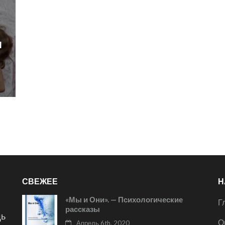
И
СВЕЖЕЕ
Н
«Мы и Они». — Психологические
Г
рассказы
щь
О
Апрель 6th, 2020