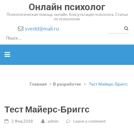
Онлайн психолог
Психологическая помощь онлайн. Консультация психолога. Статьи
по психологии.
Найт
svedd@mail.ru
Главная
>
В разработке
>
Тест Майерс-Бриггс
Тест Майерс-Бриггс
2 Фев,2018
admin
Leave a comment