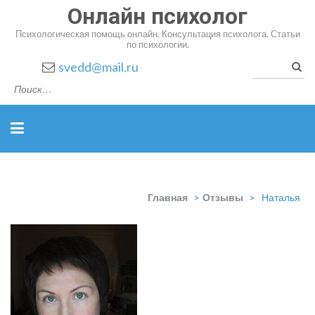
Онлайн психолог
Психологическая помощь онлайн. Консультация психолога. Статьи
по психологии.
Найт
svedd@mail.ru
Главная
>
Отзывы
>
Наталья