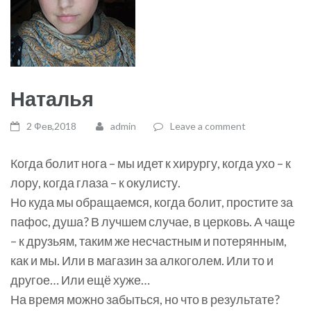
Наталья
2 Фев,2018
admin
Leave a comment
Когда болит нога – мы идет к хирургу, когда ухо – к
лору, когда глаза – к окулисту.
Но куда мы обращаемся, когда болит, простите за
пафос, душа? В лучшем случае, в церковь. А чаще
– к друзьям, таким же несчастным и потерянным,
как и мы. Или в магазин за алкоголем. Или то и
другое… Или ещё хуже…
На время можно забыться, но что в результате?