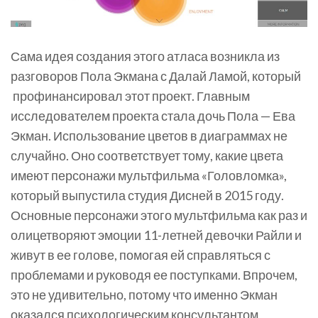
Сама идея создания этого атласа возникла из
разговоров Пола Экмана с Далай Ламой, который
профинансировал этот проект. Главным
исследователем проекта стала дочь Пола — Ева
Экман. Использование цветов в диаграммах не
случайно. Оно соответствует тому, какие цвета
имеют персонажи мультфильма «Головломка»,
который выпустила студия Дисней в 2015 году.
Основные персонажи этого мультфильма как раз и
олицетворяют эмоции 11-летней девочки Райли и
живут в ее голове, помогая ей справляться с
проблемами и руководя ее поступками. Впрочем,
это не удивительно, потому что именно Экман
оказался психологическим консультантом