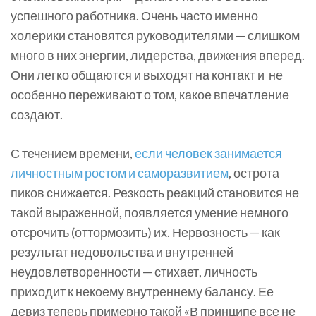
успешного работника. Очень часто именно
холерики становятся руководителями — слишком
много в них энергии, лидерства, движения вперед.
Они легко общаются и выходят на контакт и не
особенно переживают о том, какое впечатление
создают.
С течением времени,
если человек занимается
личностным ростом и саморазвитием
, острота
пиков снижается. Резкость реакций становится не
такой выраженной, появляется умение немного
отсрочить (оттормозить) их. Нервозность — как
результат недовольства и внутренней
неудовлетворенности — стихает, личность
приходит к некоему внутреннему балансу. Ее
девиз теперь примерно такой «В принципе все не